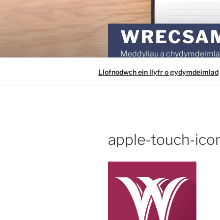
Mynd
i'r
cynnwys
WRECSAM
Meddyliau a chydymdeiml
Llofnodwch ein llyfr o gydymdeimlad
apple-touch-ico