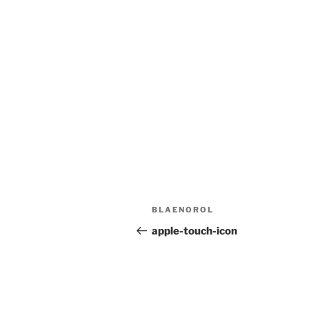
Llywio
Cofnod
BLAENOROL
cofnod
Blaenorol
apple-touch-icon