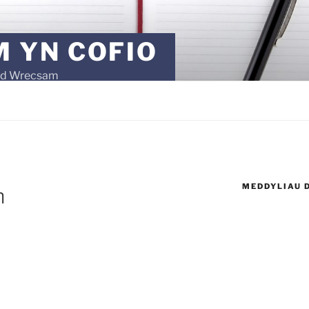
 YN COFIO
ad Wrecsam
MEDDYLIAU 
n